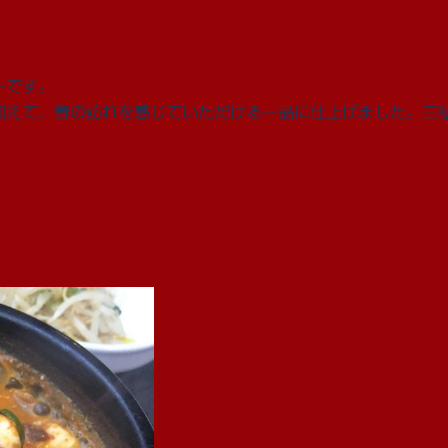
ーです。
加えて、春の訪れを感じていただける一品に仕上げました。三