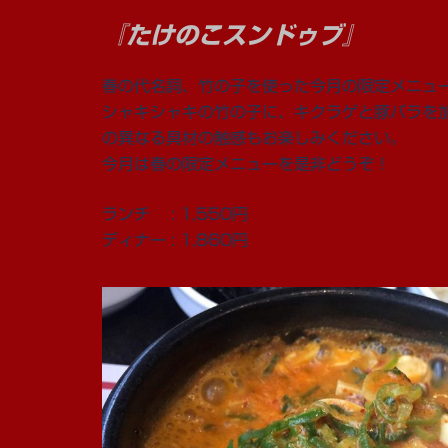
『たけのこスンドゥブ』
春の代名詞、竹の子を使った今月の限定メニュ
シャキシャキの竹の子に、キクラゲと豚バラを
の異なる具材の触感もお楽しみください。
今月は春の限定メニューを是非どうぞ！
ランチ : 1,550円
ディナー : 1,860円